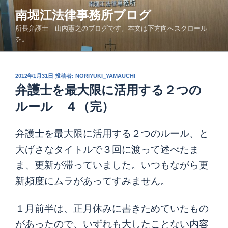
コ
南堀江法律事務所ブログ
ン
所長弁護士 山内憲之のブログです。本文は下方向へスクロール
テ
を。
ン
ツ
へ
投
2012年1月31日
投稿者:
NORIYUKI_YAMAUCHI
ス
稿
弁護士を最大限に活用する２つの
キ
日:
ッ
ルール ４（完）
プ
弁護士を最大限に活用する２つのルール、と
大げさなタイトルで３回に渡って述べたま
ま、更新が滞っていました。いつもながら更
新頻度にムラがあってすみません。
１月前半は、正月休みに書きためていたもの
があったので、いずれも大したことない内容