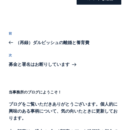
投
過
前
稿
去
（再録）ダルビッシュの離婚と養育費
ナ
の
ビ
投
次
次
稿
ゲ
の
募金と署名はお断りしています
投
ー
稿
シ
ョ
当事務所のブログにようこそ！
ン
ブログをご覧いただきありがとうございます。個人的に
興味のある事柄について、気の向いたときに更新してお
ります。