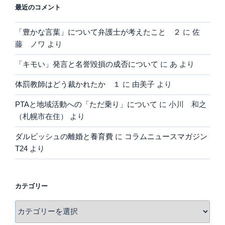
最近のコメント
ブ
「豊かな言葉」について弁護士が考えたこと ２
に
佐
藤 ノワ
より
「キモい」発言と名誉毀損の成否について
に
あ
より
体罰教師はどう裁かれたか １
に
由美子
より
PTAと地域活動への「ただ乗り」について
に
小川 和之
（札幌市在住）
より
ダルビッシュの離婚と養育費
に
コラムニュースマガジン
T24
より
カテゴリー
カ
テ