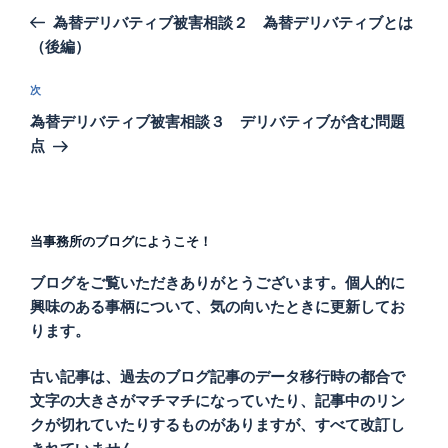
稿
去
為替デリバティブ被害相談２ 為替デリバティブとは
ナ
の
（後編）
ビ
投
稿
ゲ
次
次
の
ー
為替デリバティブ被害相談３ デリバティブが含む問題
投
シ
点
稿
ョ
ン
当事務所のブログにようこそ！
ブログをご覧いただきありがとうございます。個人的に
興味のある事柄について、気の向いたときに更新してお
ります。
古い記事は、過去のブログ記事のデータ移行時の都合で
文字の大きさがマチマチになっていたり、記事中のリン
クが切れていたりするものがありますが、すべて改訂し