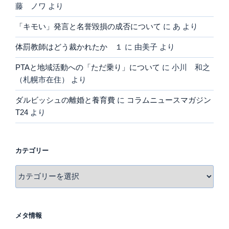
藤 ノワ
より
「キモい」発言と名誉毀損の成否について
に
あ
より
体罰教師はどう裁かれたか １
に
由美子
より
PTAと地域活動への「ただ乗り」について
に
小川 和之
（札幌市在住）
より
ダルビッシュの離婚と養育費
に
コラムニュースマガジン
T24
より
カテゴリー
カ
テ
ゴ
リ
メタ情報
ー