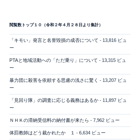
閲覧数トップ１０（令和２年４月２８日より集計）
「キモい」発言と名誉毀損の成否について
- 13,816 ビュ
ー
PTAと地域活動への「ただ乗り」について
- 13,315 ビュ
ー
暴力団に殺害を依頼する思慮の浅さに驚く
- 13,207 ビュ
ー
「見回り隊」の調査に応じる義務はあるか
- 11,897 ビュ
ー
ＮＨＫの滞納受信料の納付書が来たら
- 7,962 ビュー
体罰教師はどう裁かれたか １
- 6,634 ビュー