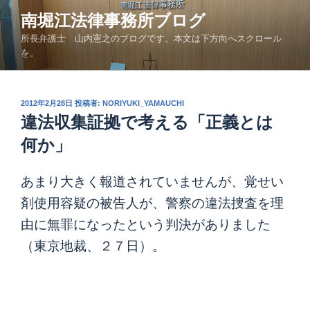
コ
南堀江法律事務所ブログ
ン
所長弁護士 山内憲之のブログです。本文は下方向へスクロール
テ
を。
ン
ツ
へ
投
2012年2月28日
投稿者:
NORIYUKI_YAMAUCHI
ス
稿
違法収集証拠で考える「正義とは
キ
日:
ッ
何か」
プ
あまり大きく報道されていませんが、覚せい
剤使用容疑の被告人が、警察の違法捜査を理
由に無罪になったという判決がありました
（東京地裁、２７日）。