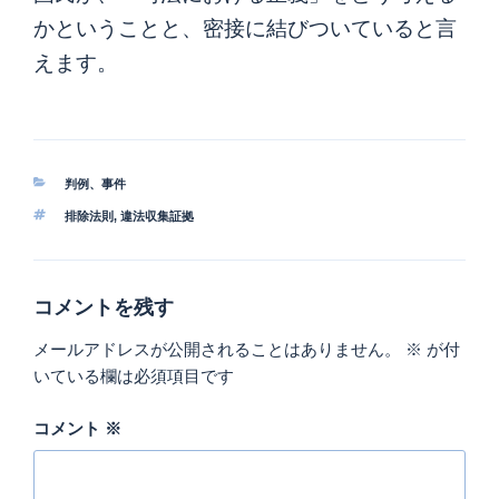
かということと、密接に結びついていると言
えます。
カ
判例、事件
テ
タ
排除法則
,
違法収集証拠
ゴ
グ
リ
ー
コメントを残す
メールアドレスが公開されることはありません。
※
が付
いている欄は必須項目です
コメント
※