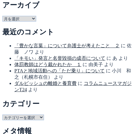
アーカイブ
ア
ー
最近のコメント
カ
イ
ブ
「豊かな言葉」について弁護士が考えたこと ２
に
佐
藤 ノワ
より
「キモい」発言と名誉毀損の成否について
に
あ
より
体罰教師はどう裁かれたか １
に
由美子
より
PTAと地域活動への「ただ乗り」について
に
小川 和
之（札幌市在住）
より
ダルビッシュの離婚と養育費
に
コラムニュースマガジ
ンT24
より
カテゴリー
カ
テ
メタ情報
ゴ