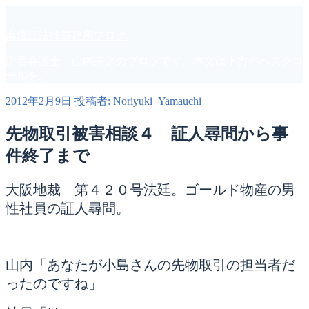
コ
ン
南堀江法律事務所ブログ
テ
ン
所長弁護士 山内憲之のブログです。本文は下方向へスクロ
ツ
ールを。
へ
ス
投
2012年2月9日
投稿者:
Noriyuki_Yamauchi
キ
稿
ッ
日:
先物取引被害相談４ 証人尋問から事
プ
件終了まで
大阪地裁 第４２０号法廷。ゴールド物産の男
性社員の証人尋問。
山内「あなたが小島さんの先物取引の担当者だ
ったのですね」