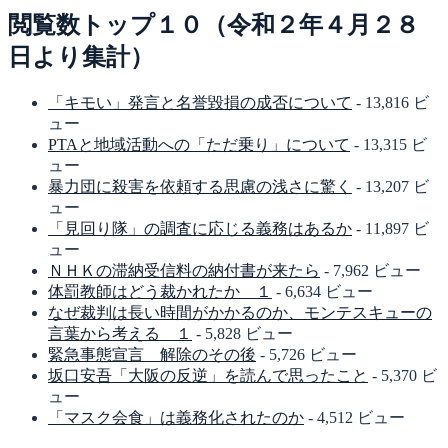
閲覧数トップ１０（令和２年４月２８
日より集計）
「キモい」発言と名誉毀損の成否について
- 13,816 ビ
ュー
PTAと地域活動への「ただ乗り」について
- 13,315 ビ
ュー
暴力団に殺害を依頼する思慮の浅さに驚く
- 13,207 ビ
ュー
「見回り隊」の調査に応じる義務はあるか
- 11,897 ビ
ュー
ＮＨＫの滞納受信料の納付書が来たら
- 7,962 ビュー
体罰教師はどう裁かれたか １
- 6,634 ビュー
なぜ裁判は長い時間がかかるのか、モンテスキューの
言葉から考える １
- 5,828 ビュー
緊急事態宣言 解除のその後
- 5,726 ビュー
坂口安吾「大阪の反逆」を読んで思ったこと
- 5,370 ビ
ュー
「マスク会食」は義務化されたのか
- 4,512 ビュー