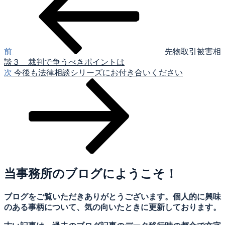
稿
の
投
ナ
稿
ビ
ゲ
前
先物取引被害相
談３ 裁判で争うべきポイントは
ー
次
次
今後も法律相談シリーズにお付き合いください
シ
の
投
ョ
稿
ン
当事務所のブログにようこそ！
ブログをご覧いただきありがとうございます。個人的に興味
のある事柄について、気の向いたときに更新しております。