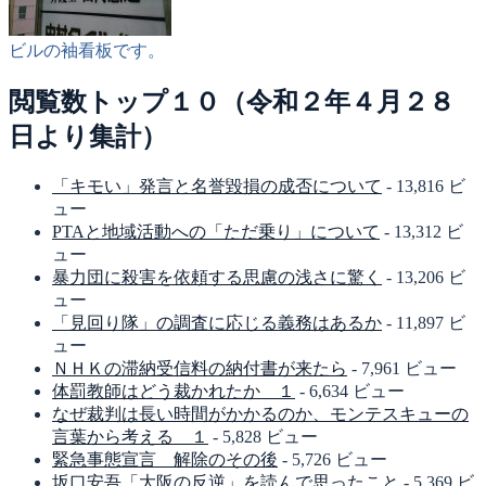
ビルの袖看板です。
閲覧数トップ１０（令和２年４月２８
日より集計）
「キモい」発言と名誉毀損の成否について
- 13,816 ビ
ュー
PTAと地域活動への「ただ乗り」について
- 13,312 ビ
ュー
暴力団に殺害を依頼する思慮の浅さに驚く
- 13,206 ビ
ュー
「見回り隊」の調査に応じる義務はあるか
- 11,897 ビ
ュー
ＮＨＫの滞納受信料の納付書が来たら
- 7,961 ビュー
体罰教師はどう裁かれたか １
- 6,634 ビュー
なぜ裁判は長い時間がかかるのか、モンテスキューの
言葉から考える １
- 5,828 ビュー
緊急事態宣言 解除のその後
- 5,726 ビュー
坂口安吾「大阪の反逆」を読んで思ったこと
- 5,369 ビ