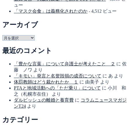
ュー
「マスク会食」は義務化されたのか
- 4,512 ビュー
アーカイブ
ア
ー
最近のコメント
カ
イ
ブ
「豊かな言葉」について弁護士が考えたこと ２
に
佐
藤 ノワ
より
「キモい」発言と名誉毀損の成否について
に
あ
より
体罰教師はどう裁かれたか １
に
由美子
より
PTAと地域活動への「ただ乗り」について
に
小川 和
之（札幌市在住）
より
ダルビッシュの離婚と養育費
に
コラムニュースマガジ
ンT24
より
カテゴリー