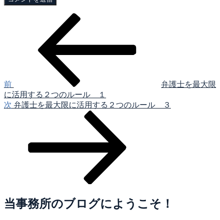
過
投
去
稿
の
投
ナ
稿
ビ
ゲ
前
弁護士を最大限
に活用する２つのルール １
ー
次
次
弁護士を最大限に活用する２つのルール ３
シ
の
投
ョ
稿
ン
当事務所のブログにようこそ！