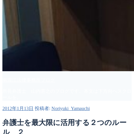
南堀江法律事務所ブログ
所長弁護士 山内憲之のブログです。本文は下方向へスクロ
ールを。
投
2012年1月13日
投稿者:
Noriyuki_Yamauchi
稿
日:
弁護士を最大限に活用する２つのルー
ル ２