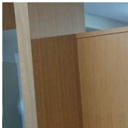
コ
ン
テ
ン
ツ
へ
ス
キ
ッ
プ