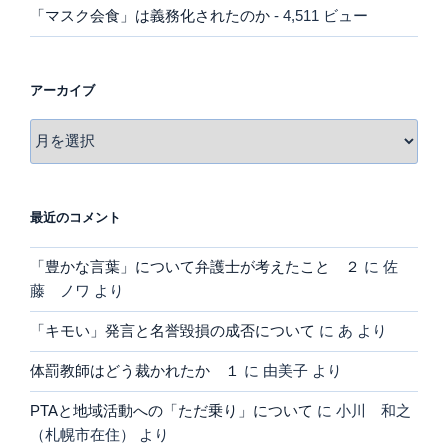
「マスク会食」は義務化されたのか
- 4,511 ビュー
アーカイブ
ア
ー
カ
イ
最近のコメント
ブ
「豊かな言葉」について弁護士が考えたこと ２
に
佐
藤 ノワ
より
「キモい」発言と名誉毀損の成否について
に
あ
より
体罰教師はどう裁かれたか １
に
由美子
より
PTAと地域活動への「ただ乗り」について
に
小川 和之
（札幌市在住）
より