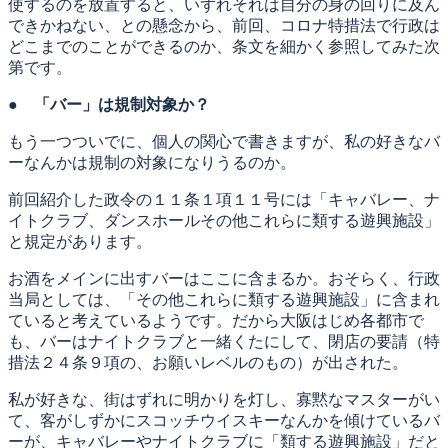
使するのを放置すると、いずれそれは自分の身の回りに及ん
できかねない、との懸念から、前回、コロナ特措法で行政は
どこまでのことができるのか、条文を細かく参照してみた次
第です。
●
「バー」は規制対象か？
もう一つついでに、個人の関心で書きますが、私の好きなバ
ーなんかは規制の対象になりうるのか。
前回紹介した政令の１１条１項１１号には「キャバレー、ナ
イトクラブ、ダンスホールその他これらに類する遊興施設」
と規定があります。
お酒をメインに出すバーはここに含まるか。おそらく、行政
当局としては、「その他これらに類する遊興施設」に含まれ
ていると考えているようです。だから大阪はじめ各都市で
も、バーはナイトクラブと一緒くたにして、閉店の要請（特
措法２４条９項の、お願いレベルのもの）が出された。
私が好きな、街はずれに明かりを灯し、寡黙なマスターがい
て、客がしずかにスコッチウイスキーなんかを傾けているバ
ーが、キャバレーやナイトクラブに「類する遊興施設」だと