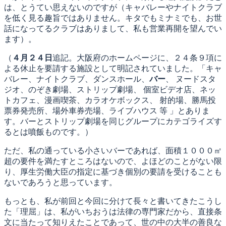
は、とうてい思えないのですが（キャバレーやナイトクラブ
を低く見る趣旨ではありません。キタでもミナミでも、お世
話になってるクラブはありまして、私も営業再開を望んでい
ます）。
（
４月２４日
追記。大阪府のホームページに、２４条９項に
よる休止を要請する施設として明記されていました。「キャ
バレー、ナイトクラブ、ダンスホール、
バー
、 ヌードスタ
ジオ、のぞき劇場、ストリップ劇場、 個室ビデオ店、ネッ
トカフェ、漫画喫茶、カラオケボックス、 射的場、勝馬投
票券発売所、場外車券売場、ライブハウス 等 」とありま
す。バーとストリップ劇場を同じグループにカテゴライズす
るとは噴飯ものです。）
ただ、私の通っている小さいバーであれば、面積１０００㎡
超の要件を満たすところはないので、よほどのことがない限
り、厚生労働大臣の指定に基づき個別の要請を受けることも
ないであろうと思っています。
もっとも、私が前回と今回に分けて長々と書いてきたこうし
た「理屈」は、私がいちおうは法律の専門家だから、直接条
文に当たって知りえたことであって、世の中の大半の善良な