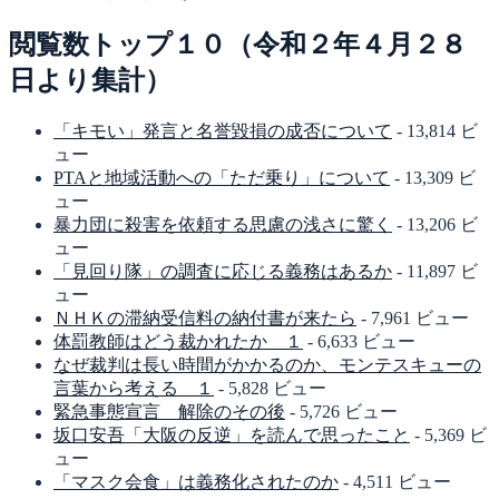
閲覧数トップ１０（令和２年４月２８
日より集計）
「キモい」発言と名誉毀損の成否について
- 13,814 ビ
ュー
PTAと地域活動への「ただ乗り」について
- 13,309 ビ
ュー
暴力団に殺害を依頼する思慮の浅さに驚く
- 13,206 ビ
ュー
「見回り隊」の調査に応じる義務はあるか
- 11,897 ビ
ュー
ＮＨＫの滞納受信料の納付書が来たら
- 7,961 ビュー
体罰教師はどう裁かれたか １
- 6,633 ビュー
なぜ裁判は長い時間がかかるのか、モンテスキューの
言葉から考える １
- 5,828 ビュー
緊急事態宣言 解除のその後
- 5,726 ビュー
坂口安吾「大阪の反逆」を読んで思ったこと
- 5,369 ビ
ュー
「マスク会食」は義務化されたのか
- 4,511 ビュー