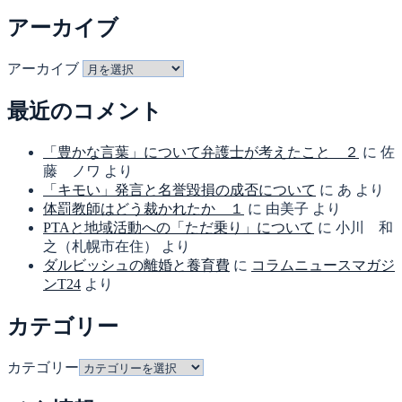
アーカイブ
アーカイブ
最近のコメント
「豊かな言葉」について弁護士が考えたこと ２
に
佐
藤 ノワ
より
「キモい」発言と名誉毀損の成否について
に
あ
より
体罰教師はどう裁かれたか １
に
由美子
より
PTAと地域活動への「ただ乗り」について
に
小川 和
之（札幌市在住）
より
ダルビッシュの離婚と養育費
に
コラムニュースマガジ
ンT24
より
カテゴリー
カテゴリー