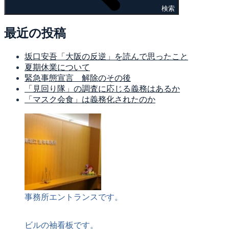
検索
最近の投稿
坂口安吾「大阪の反逆」を読んで思ったこと
夏期休業について
緊急事態宣言 解除のその後
「見回り隊」の調査に応じる義務はあるか
「マスク会食」は義務化されたのか
事務所エントランスです。
ビルの袖看板です。