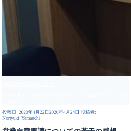
南堀江法律事務所ブログ
所長弁護士 山内憲之のブログです。本文は下方向へスクロ
ールを。
投稿日:
2020年4月22日
2020年4月24日
投稿者:
Noriyuki_Yamauchi