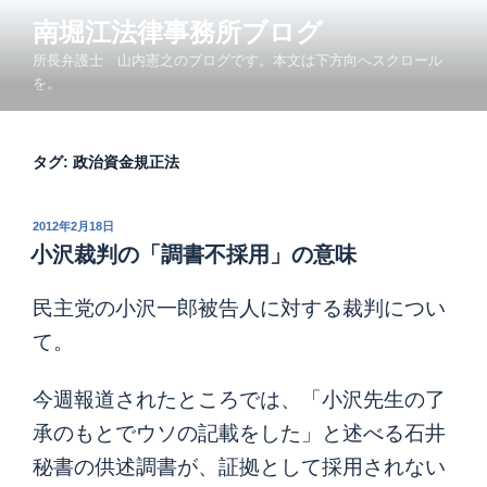
コ
南堀江法律事務所ブログ
ン
所長弁護士 山内憲之のブログです。本文は下方向へスクロール
テ
を。
ン
ツ
へ
タグ:
政治資金規正法
ス
キ
ッ
投
2012年2月18日
プ
稿
小沢裁判の「調書不採用」の意味
日:
民主党の小沢一郎被告人に対する裁判につい
て。
今週報道されたところでは、「小沢先生の了
承のもとでウソの記載をした」と述べる石井
秘書の供述調書が、証拠として採用されない