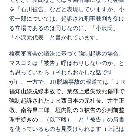
を「石川被告」などと表現していますが、小
沢一郎については、起訴され刑事裁判を受け
る立場であるのは同じなのに、「小沢氏」
「小沢元代表」と書かれています。
検察審査会の議決に基づく強制起訴の場合、
マスコミは「被告」呼ばわりしないのか、と
も思っていたら（それもおかしな話です
が）、一方で、
JR脱線
事故の報道では「
ＪＲ
福知山線脱線事故で、業務上過失致死傷罪で
強制起訴されたＪＲ西日本の元社長、井手正
敬、南谷昌二郎、垣内剛の３被告の公判前整
理手続きの
…（以下略）」と「被告」の肩書
を使っているものも見受けられます（上記は