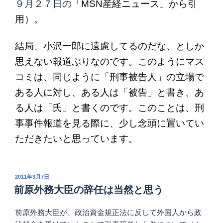
９月２７日の「
MSN
産経ニュース」から引
用）。
結局、小沢一郎に遠慮してるのだな、としか
思えない報道ぶりなのです。このようにマス
コミは、同じように「刑事被告人」の立場で
ある人に対し、ある人は「被告」と書き、あ
る人は「氏」と書くのです。このことは、刑
事事件報道を見る際に、少し念頭に置いてい
ただきたいと思っています。
投
2011年3月7日
稿
前原外務大臣の辞任は当然と思う
日:
前原外務大臣が、政治資金規正法に反して外国人から政