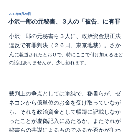
投
2011年9月29日
稿
小沢一郎の元秘書、３人の「被告」に有罪
日:
小沢一郎の元秘書ら３人に、政治資金規正法
違反で有罪判決（２６日、東京地裁）。さか
ん
に報道されたとおりで、特にここで付け加えるほど
の話はありませんが、少し触れます。
裁判上の争点としては単純で、秘書らが、ゼ
ネコンから億単位のお金を受け取っていなが
ら、それを政治資金として帳簿に記載しなか
ったことが虚偽記入にあたるか、またそれが
秘書らの共謀によるものであるか否かが争わ