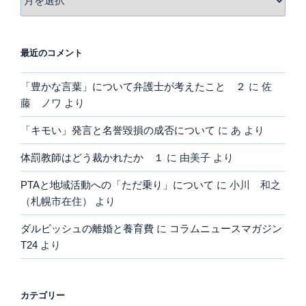
ー
カ
イ
最近のコメント
ブ
「豊かな言葉」について弁護士が考えたこと ２
に
佐
藤 ノワ
より
「キモい」発言と名誉毀損の成否について
に
あ
より
体罰教師はどう裁かれたか １
に
由美子
より
PTAと地域活動への「ただ乗り」について
に
小川 和之
（札幌市在住）
より
ダルビッシュの離婚と養育費
に
コラムニュースマガジン
T24
より
カテゴリー