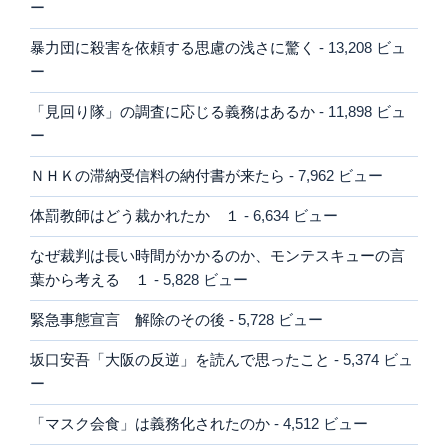
ー
暴力団に殺害を依頼する思慮の浅さに驚く
- 13,208 ビュ
ー
「見回り隊」の調査に応じる義務はあるか
- 11,898 ビュ
ー
ＮＨＫの滞納受信料の納付書が来たら
- 7,962 ビュー
体罰教師はどう裁かれたか １
- 6,634 ビュー
なぜ裁判は長い時間がかかるのか、モンテスキューの言
葉から考える １
- 5,828 ビュー
緊急事態宣言 解除のその後
- 5,728 ビュー
坂口安吾「大阪の反逆」を読んで思ったこと
- 5,374 ビュ
ー
「マスク会食」は義務化されたのか
- 4,512 ビュー