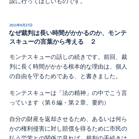
談に行ってほしいものです。
投
2011年9月27日
稿
なぜ裁判は長い時間がかかるのか、モンテ
日:
スキューの言葉から考える ２
モンテスキューの話しの続きです。前回、裁
判に長く時間がかかる根本的な理由は、個人
の自由を守るためである、と書きました。
モンテスキューは「法の精神」の中でこう言
っています（第６編・第２章、要約）
自分の財産を返却させるため、あるいは何ら
かの権利侵害に対し賠償を得るために市民の
払う労苦との関係で見れば、裁判の手続きは