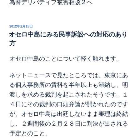
為替デリバティブ被害相談２へ
投
2012年2月15日
稿
オセロ中島にみる民事訴訟への対応のあり
日:
方
オセロ中島のことについて軽く触れます。
ネットニュースで見たところでは、東京にあ
る個人事務所の賃料を半年以上も滞納し、明
渡しを求める裁判を起こされたそうです。１
４日にその裁判の口頭弁論が開かれたのです
が、オセロ中島は出廷しないまま審理は終結
し、２週間後の２月２８日に判決が出される
予定とのこと。