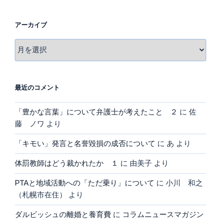
アーカイブ
ア
ー
カ
イ
最近のコメント
ブ
「豊かな言葉」について弁護士が考えたこと ２
に
佐
藤 ノワ
より
「キモい」発言と名誉毀損の成否について
に
あ
より
体罰教師はどう裁かれたか １
に
由美子
より
PTAと地域活動への「ただ乗り」について
に
小川 和之
（札幌市在住）
より
ダルビッシュの離婚と養育費
に
コラムニュースマガジン