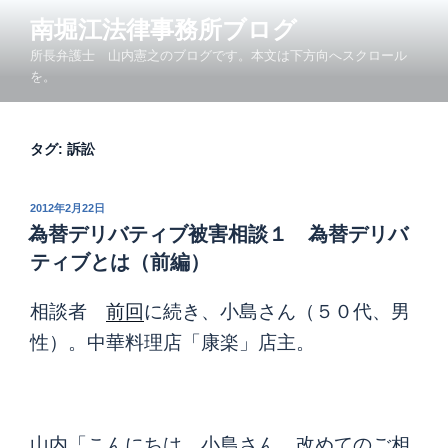
コ
南堀江法律事務所ブログ
ン
所長弁護士 山内憲之のブログです。本文は下方向へスクロール
テ
を。
ン
ツ
へ
タグ:
訴訟
ス
キ
ッ
投
2012年2月22日
プ
稿
為替デリバティブ被害相談１ 為替デリバ
日:
ティブとは（前編）
相談者
前回
に続き、小島さん（５０代、男
性）。中華料理店「康楽」店主。
山内「こんにちは、小島さん。改めてのご相