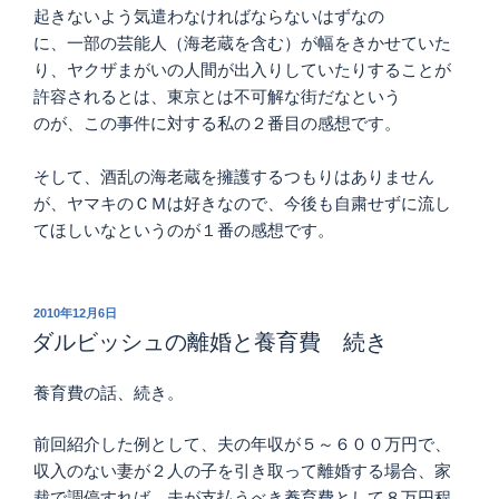
起きないよう気遣わなければならないはずなの
に、一部の芸能人（海老蔵を含む）が幅をきかせていた
り、ヤクザまがいの人間が出入りしていたりすることが
許容されるとは、東京とは不可解な街だなという
のが、この事件に対する私の２番目の感想です。
そして、酒乱の海老蔵を擁護するつもりはありません
が、ヤマキのＣＭは好きなので、今後も自粛せずに流し
てほしいなというのが１番の感想です。
投
2010年12月6日
稿
ダルビッシュの離婚と養育費 続き
日:
養育費の話、続き。
前回紹介した例として、夫の年収が５～６００万円で、
収入のない妻が２人の子を引き取って離婚する場合、家
裁で調停すれば、夫が支払うべき養育費として８万円程