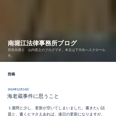
南堀江法律事務所ブログ
所長弁護士 山内憲之のブログです。本文は下方向へスクロール
を。
投稿
投
2010年12月14日
稿
海老蔵事件に思うこと
日:
１週間と少し、更新が空いてしまいました。書きたい話
題と、書くヒマさえあれば、連日の更新になりますが、