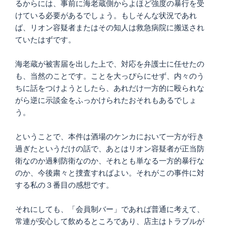
るからには、事前に海老蔵側からよほど強度の暴行を受
けている必要があるでしょう。もしそんな状況であれ
ば、リオン容疑者またはその知人は救急病院に搬送され
ていたはずです。
海老蔵が被害届を出した上で、対応を弁護士に任せたの
も、当然のことです。ことを大っぴらにせず、内々のう
ちに話をつけようとしたら、あれだけ一方的に殴られな
がら逆に示談金をふっかけられたおそれもあるでしょ
う。
ということで、本件は酒場のケンカにおいて一方が行き
過ぎたというだけの話で、あとはリオン容疑者が正当防
衛なのか過剰防衛なのか、それとも単なる一方的暴行な
のか、今後粛々と捜査すればよい。それがこの事件に対
する私の３番目の感想です。
それにしても、「会員制バー」であれば普通に考えて、
常連が安心して飲めるところであり、店主はトラブルが