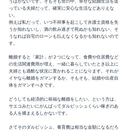
うほかないです。そもそも世の中、幸せな結婚生活を送
っている夫婦だって、確実に安心な生活などありえな
い。
例えば私だって、いつ不祥事を起こして弁護士資格を失
うか知れないし、酒の飲み過ぎで死ぬかも知れない、そ
うなれば自宅のローンも払えなくなるかも知れないので
す。
離婚すると「家計」が２つになって、食費や住居費など
の生活関連費用が増え、一緒に暮らしていたとき以上に
夫婦とも過酷な状況に置かれることになります。それが
イヤなら離婚をガマンするか、そもそも、結婚や出産自
体をガマンすべきです。
どうしても経済的に裕福な離婚をしたい、という方は、
サエコみたいにがんばってダルビッシュくらい稼ぎのあ
る人を捕まえるしかないです。
さてそのダルビッシュ、養育費は相当な金額になるだろ