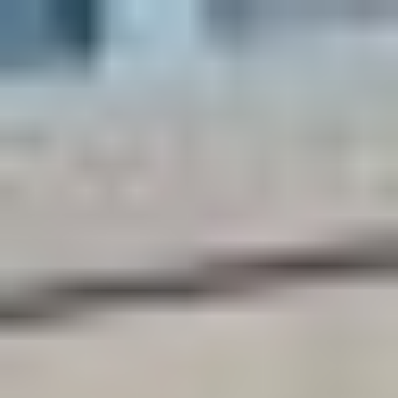
コ
ン
テ
ン
ツ
へ
ス
キ
ッ
プ