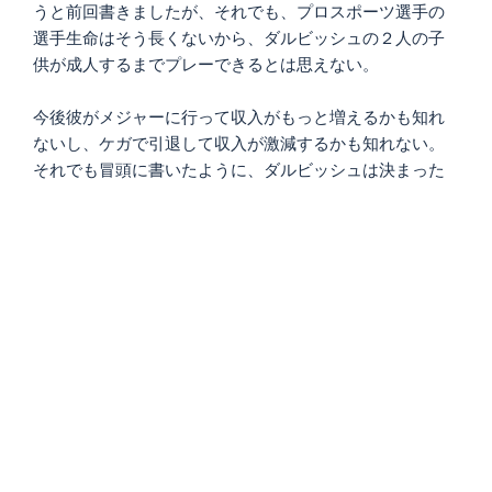
うと前回書きましたが、それでも、プロスポーツ選手の
選手生命はそう長くないから、ダルビッシュの２人の子
供が成人するまでプレーできるとは思えない。
今後彼がメジャーに行って収入がもっと増えるかも知れ
ないし、ケガで引退して収入が激減するかも知れない。
それでも冒頭に書いたように、ダルビッシュは決まった
養育費を支払う義務を負います。また、仮にサエコがダ
ルビッシュ以上のお金持ちと再婚しても同じです。
ただ、ダルビッシュに限らず誰でも、養育費の支払い期
間中に収入が大幅に下がることはあるし、妻が再婚して
経済的に裕福になることもある。そういう場合は、夫側
から再調停を申し立てて、養育費の金額を下げてもらう
ことはできます。
逆に妻からも、夫の収入が上がったときには、それを前
提に養育費を上げてもらうよう、調停を申し立てること
ができます。