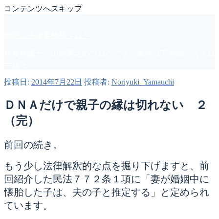
コンテンツへスキップ
南堀江法律事務所ブログ
所長弁護士 山内憲之のブログです。本文は下方向へスクロ
ールを。
投稿日:
2014年7月22日
投稿者:
Noriyuki_Yamauchi
ＤＮＡだけで親子の縁は切れない ２
（完）
前回の続き。
もう少し法律解釈的な点を掘り下げますと、前
回紹介した民法７７２条１項に「妻が婚姻中に
懐胎した子は、夫の子と推定する」と定められ
ています。