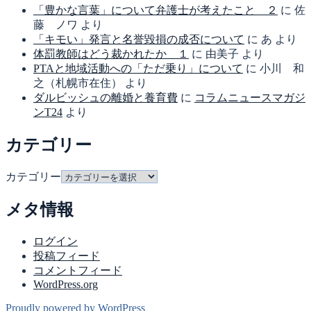
「豊かな言葉」について弁護士が考えたこと ２
に
佐
藤 ノワ
より
「キモい」発言と名誉毀損の成否について
に
あ
より
体罰教師はどう裁かれたか １
に
由美子
より
PTAと地域活動への「ただ乗り」について
に
小川 和
之（札幌市在住）
より
ダルビッシュの離婚と養育費
に
コラムニュースマガジ
ンT24
より
カテゴリー
カテゴリー
メタ情報
ログイン
投稿フィード
コメントフィード
WordPress.org
Proudly powered by WordPress