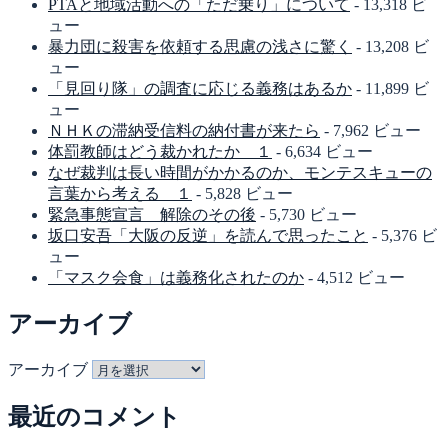
PTAと地域活動への「ただ乗り」について
- 13,318 ビ
ュー
暴力団に殺害を依頼する思慮の浅さに驚く
- 13,208 ビ
ュー
「見回り隊」の調査に応じる義務はあるか
- 11,899 ビ
ュー
ＮＨＫの滞納受信料の納付書が来たら
- 7,962 ビュー
体罰教師はどう裁かれたか １
- 6,634 ビュー
なぜ裁判は長い時間がかかるのか、モンテスキューの
言葉から考える １
- 5,828 ビュー
緊急事態宣言 解除のその後
- 5,730 ビュー
坂口安吾「大阪の反逆」を読んで思ったこと
- 5,376 ビ
ュー
「マスク会食」は義務化されたのか
- 4,512 ビュー
アーカイブ
アーカイブ
最近のコメント