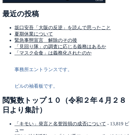
最近の投稿
坂口安吾「大阪の反逆」を読んで思ったこと
夏期休業について
緊急事態宣言 解除のその後
「見回り隊」の調査に応じる義務はあるか
「マスク会食」は義務化されたのか
事務所エントランスです。
ビルの袖看板です。
閲覧数トップ１０（令和２年４月２８
日より集計）
「キモい」発言と名誉毀損の成否について
- 13,819 ビ
ュー