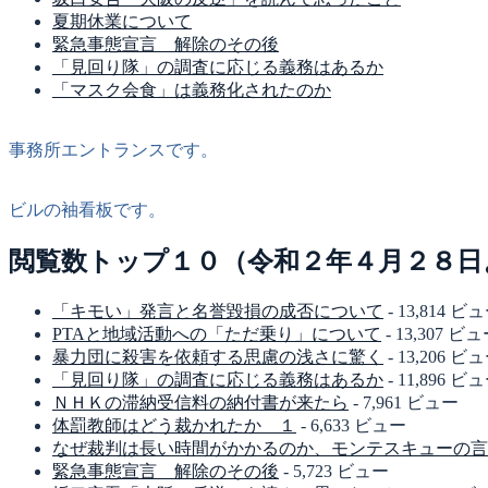
夏期休業について
緊急事態宣言 解除のその後
「見回り隊」の調査に応じる義務はあるか
「マスク会食」は義務化されたのか
事務所エントランスです。
ビルの袖看板です。
閲覧数トップ１０（令和２年４月２８日
「キモい」発言と名誉毀損の成否について
- 13,814 ビ
PTAと地域活動への「ただ乗り」について
- 13,307 ビ
暴力団に殺害を依頼する思慮の浅さに驚く
- 13,206 ビ
「見回り隊」の調査に応じる義務はあるか
- 11,896 ビ
ＮＨＫの滞納受信料の納付書が来たら
- 7,961 ビュー
体罰教師はどう裁かれたか １
- 6,633 ビュー
なぜ裁判は長い時間がかかるのか、モンテスキューの言
緊急事態宣言 解除のその後
- 5,723 ビュー