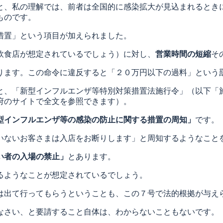
と、私の理解では、前者は全国的に感染拡大が見込まれるとき
ものです。
措置」という項目が加えられました。
飲食店が想定されているでしょう）に対し、
営業時間の短縮
そ
ります。この命令に違反すると「２０万円以下の過料」という
と、「新型インフルエンザ等特別対策措置法施行令」（以下「
府のサイトで全文を参照できます）。
型インフルエンザ等の感染の防止に関する措置の周知」
です。
いないお客さまは入店をお断りします」と周知するようなこと
い者の入場の禁止」
とあります。
るようなことが想定されているでしょう。
は出て行ってもらうということも、この７号で法的根拠が与え
なさい、と要請すること自体は、わからないこともないです。