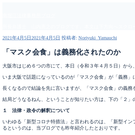
コ
ン
南堀江法律事務所ブログ
テ
ン
所長弁護士 山内憲之のブログです。本文は下方向へスクロ
ツ
へ
投
2021年4月5日
2021年4月5日
投稿者:
Noriyuki_Yamauchi
ス
稿
キ
日:
「マスク会食」は義務化されたのか
ッ
プ
大阪市はじめ６つの市にて、本日（令和３年４月５日）から
いま大阪で話題になっているのが「マスク会食」が「義務」
長くなるので結論を先に言いますが、「マスク会食」の義務
結局どうなるねん、ということが知りたい方は、下の「２」
１ 法律・政令の解釈について
いわゆる「新型コロナ特措法」と言われるのは、「新型イン
るというのは、当ブログでも昨年紹介したとおりです。