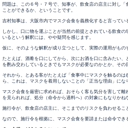
問題は、この６号・７号で、知事が、飲食店の店主に対し「
ことができるか、ということです。
吉村知事は、大阪市内でマスク会食を義務化すると言ってい
しかし、口に物を運ぶことが当然の前提とされている飲食の
いるという解釈には、やや疑問を感じます。
仮に、そのような解釈が成り立つとして、実際の運用がもの
たとえば、酒肴を口にしてから、次にお酒を口に含みたい、
を酌み交わしているときでもマスクが必要なのかとか、その
それから、とある客がたとえば「食事中にマスクを触るのは
ら、これは、マスクを着用しないことの「正当な理由」にな
マスク会食を厳密に求めれば、おそらく客も気分を害して離
を見られれば、処分（命令から過料へ）の対象にもなりかね
施行令が、飲食店の店主に、そこまでのリスクを負わせるこ
なので、施行令を根拠に、マスク会食を要請または命令でき