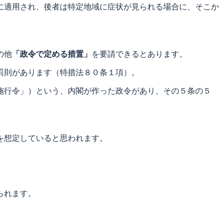
に適用され、後者は特定地域に症状が見られる場合に、そこか
の他
「政令で定める措置」
を要請できるとあります。
罰則があります（特措法８０条１項）。
施行令」）という、内閣が作った政令があり、その５条の５
を想定していると思われます。
られます。