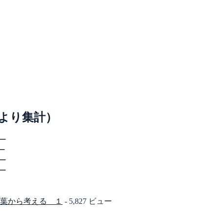
より集計）
ュー
ュー
ュー
ュー
葉から考える １
- 5,827 ビュー