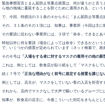
緊急事態宣言とまん延防止等重点措置は、何が違うかと言う
ら他の地域に蔓延することを防ぐために適用される、という
で、今回、特措法の３１条の４から６に「まん延防止等重点
その、３１条の６の１項には、知事は、事業所（今回は主に
その要請に従わない事業所には、３項で「命令」できるとあ
時短以外に何を要請（場合によっては命令）できるかという
で、いくつかの措置が定められています（ネット検索で、政
その６号は
「入場をする者に対するマスクの着用その他の新
これは、例としては、飲食店が貼り紙をして「マスクをして
続く７号で
「正当な理由がなく前号に規定する措置を講じな
例としては、店主が、マスクをしていない客の入店を拒否す
それから、店内でマスクなしで大声で騒いでいるグループに
知事が、飲食店の店主に、今後こういった対応をきちんとし