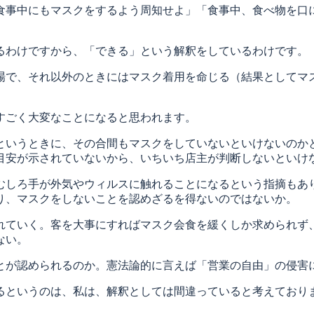
食事中にもマスクをするよう周知せよ」「食事中、食べ物を口
るわけですから、「できる」という解釈をしているわけです。
場で、それ以外のときにはマスク着用を命じる（結果としてマ
すごく大変なことになると思われます。
というときに、その合間もマスクをしていないといけないのか
目安が示されていないから、いちいち店主が判断しないといけ
むしろ手が外気やウィルスに触れることになるという指摘もあ
り、マスクをしないことを認めざるを得ないのではないか。
れていく。客を大事にすればマスク会食を緩くしか求められず
ない。
とが認められるのか。憲法論的に言えば「営業の自由」の侵害
るというのは、私は、解釈としては間違っていると考えており