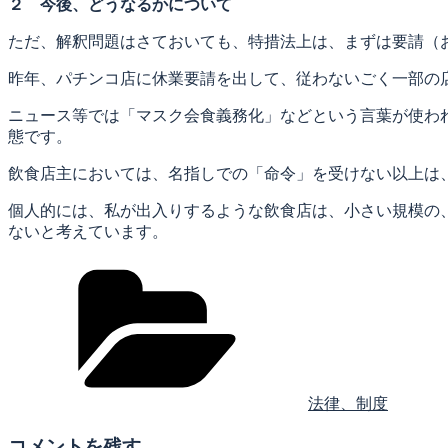
２ 今後、どうなるかについて
ただ、解釈問題はさておいても、特措法上は、まずは要請（
昨年、パチンコ店に休業要請を出して、従わないごく一部の
ニュース等では「マスク会食義務化」などという言葉が使わ
態です。
飲食店主においては、名指しでの「命令」を受けない以上は
個人的には、私が出入りするような飲食店は、小さい規模の
ないと考えています。
カ
テ
ゴ
リ
ー
法律、制度
コメントを残す