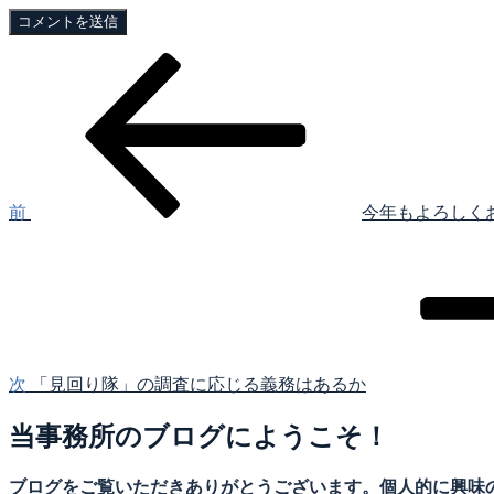
過
投
去
稿
の
投
ナ
稿
ビ
ゲ
前
今年もよろしく
次
ー
の
シ
投
稿
ョ
ン
次
「見回り隊」の調査に応じる義務はあるか
当事務所のブログにようこそ！
ブログをご覧いただきありがとうございます。個人的に興味