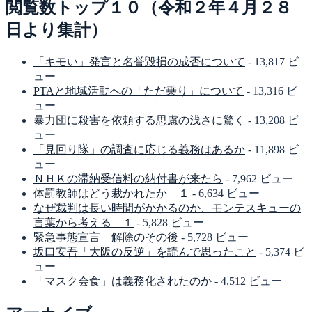
閲覧数トップ１０（令和２年４月２８
日より集計）
「キモい」発言と名誉毀損の成否について
- 13,817 ビ
ュー
PTAと地域活動への「ただ乗り」について
- 13,316 ビ
ュー
暴力団に殺害を依頼する思慮の浅さに驚く
- 13,208 ビ
ュー
「見回り隊」の調査に応じる義務はあるか
- 11,898 ビ
ュー
ＮＨＫの滞納受信料の納付書が来たら
- 7,962 ビュー
体罰教師はどう裁かれたか １
- 6,634 ビュー
なぜ裁判は長い時間がかかるのか、モンテスキューの
言葉から考える １
- 5,828 ビュー
緊急事態宣言 解除のその後
- 5,728 ビュー
坂口安吾「大阪の反逆」を読んで思ったこと
- 5,374 ビ
ュー
「マスク会食」は義務化されたのか
- 4,512 ビュー