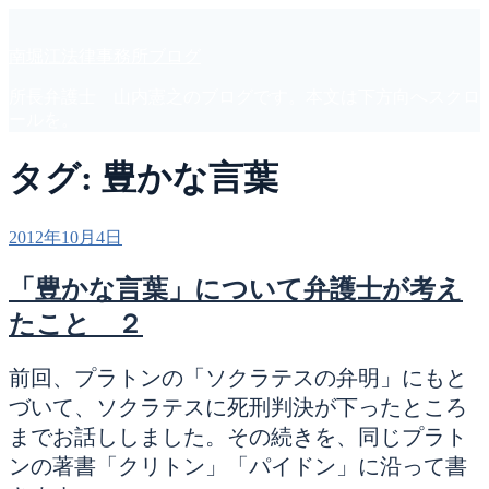
コ
ン
南堀江法律事務所ブログ
テ
ン
所長弁護士 山内憲之のブログです。本文は下方向へスクロ
ツ
ールを。
へ
ス
タグ:
豊かな言葉
キ
ッ
プ
投
2012年10月4日
稿
日:
「豊かな言葉」について弁護士が考え
たこと ２
前回、プラトンの「ソクラテスの弁明」にもと
づいて、ソクラテスに死刑判決が下ったところ
までお話ししました。その続きを、同じプラト
ンの著書「クリトン」「パイドン」に沿って書