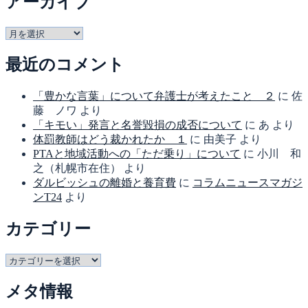
アーカイブ
ア
ー
最近のコメント
カ
イ
ブ
「豊かな言葉」について弁護士が考えたこと ２
に
佐
藤 ノワ
より
「キモい」発言と名誉毀損の成否について
に
あ
より
体罰教師はどう裁かれたか １
に
由美子
より
PTAと地域活動への「ただ乗り」について
に
小川 和
之（札幌市在住）
より
ダルビッシュの離婚と養育費
に
コラムニュースマガジ
ンT24
より
カテゴリー
カ
テ
メタ情報
ゴ
リ