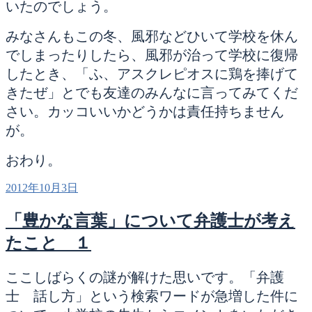
いたのでしょう。
みなさんもこの冬、風邪などひいて学校を休ん
でしまったりしたら、風邪が治って学校に復帰
したとき、「ふ、アスクレピオスに鶏を捧げて
きたぜ」とでも友達のみんなに言ってみてくだ
さい。カッコいいかどうかは責任持ちません
が。
おわり。
投
2012年10月3日
稿
日:
「豊かな言葉」について弁護士が考え
たこと １
ここしばらくの謎が解けた思いです。「弁護
士 話し方」という検索ワードが急増した件に