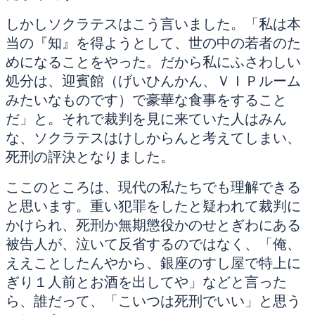
しかしソクラテスはこう言いました。「私は本
当の『知』を得ようとして、世の中の若者のた
めになることをやった。だから私にふさわしい
処分は、迎賓館（げいひんかん、ＶＩＰルーム
みたいなものです）で豪華な食事をすること
だ」と。それで裁判を見に来ていた人はみん
な、ソクラテスはけしからんと考えてしまい、
死刑の評決となりました。
ここのところは、現代の私たちでも理解できる
と思います。重い犯罪をしたと疑われて裁判に
かけられ、死刑か無期懲役かのせとぎわにある
被告人が、泣いて反省するのではなく、「俺、
ええことしたんやから、銀座のすし屋で特上に
ぎり１人前とお酒を出してや」などと言った
ら、誰だって、「こいつは死刑でいい」と思う