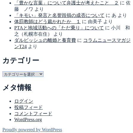
ブ
「豊かな言葉」について弁護士が考えたこと ２
に
佐
藤 ノワ
より
「キモい」発言と名誉毀損の成否について
に
あ
より
体罰教師はどう裁かれたか １
に
由美子
より
PTAと地域活動への「ただ乗り」について
に
小川 和
之（札幌市在住）
より
ダルビッシュの離婚と養育費
に
コラムニュースマガジ
ンT24
より
カテゴリー
カ
テ
メタ情報
ゴ
リ
ー
ログイン
投稿フィード
コメントフィード
WordPress.org
Proudly powered by WordPress