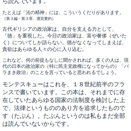
ら読んでいます。
たとえば「法の精神」には、こういうくだりがあります。
（第３編・第３章、適宜要約）
古代ギリシアの政治家は、自分を支える力として、
「徳」を重視した。今
日の政治家は、富や奢侈（ぜいた
く）についてしか語らない。徳
がなくなってしまえば、
貪欲はあらゆる人々の心に入り込む。
これなど、何の前提もなしに聞かされれば、多くの人は、現
代の日本の政治家の（特に民主党政権になってからの）「バ
ラまき政治」のことを言っていると思われるでしょう。
モンテスキューはこれを、１８世紀前半のフラ
ンスで書いています。この本は、それまでに存
在していたあらゆる国家の法制度を検討した上
で、法律というもののあり方を追求したもので
す（たぶん）。たぶんというのは私もまだ全部
は読んでいないからです。