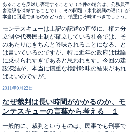
あることを反対し否定することで（本件の場合は、公務員宿
舎建設を凍結することで）、その問題（東北復興の遅れ）が
本当に回避できるのかどうか、慎重に吟味すべきでしょう。
モンテスキューは上記の記述の直後に、権力分
立制や代表民主制が確立している社会では、そ
のあたりはきちんと吟味されることになる、と
は書いているのですが、特に近年の政府は世論
に乗せられすぎであると思われます。今回の建
設凍結が、本当に慎重な検討吟味の結果があれ
ばよいのですが。
投
2011年9月22日
稿
日:
なぜ裁判は長い時間がかかるのか、モ
ンテスキューの言葉から考える １
一般的に、裁判というものは、民事でも刑事で