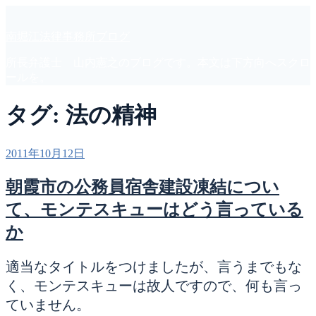
コ
ン
南堀江法律事務所ブログ
テ
ン
所長弁護士 山内憲之のブログです。本文は下方向へスクロ
ツ
ールを。
へ
ス
タグ:
法の精神
キ
ッ
プ
投
2011年10月12日
稿
日:
朝霞市の公務員宿舎建設凍結につい
て、モンテスキューはどう言っている
か
適当なタイトルをつけましたが、言うまでもな
く、モンテスキューは故人ですので、何も言っ
ていません。