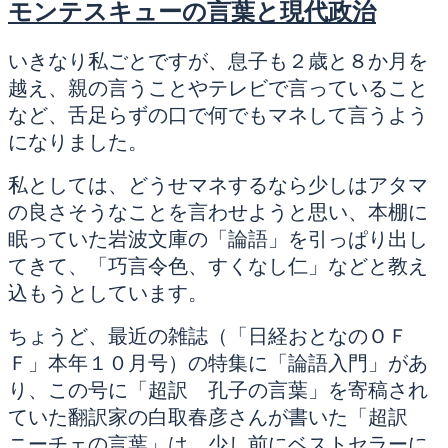
日:
モンテスキューの言葉と現代政治
いきなり私ごとですが、息子も２歳と８か月を
越え、親の言うことやテレビで言っていること
など、舌足らずの口で何でもマネして言うよう
になりました。
私としては、どうせマネするなら少しはアタマ
の良さそうなことを言わせようと思い、本棚に
眠っていた岩波文庫の「論語」を引っぱり出し
てきて、「巧言令色、すくなし仁」などと教え
込もうとしています。
ちょうど、最近の雑誌（「日経おとなのＯＦ
Ｆ」本年１０月号）の特集に「論語入門」があ
り、この号に「超訳 孔子の言葉」を寄稿され
ていた翻訳家の白取春彦さんが書いた「超訳
ニーチェの言葉」は、少し前にベストセラーに