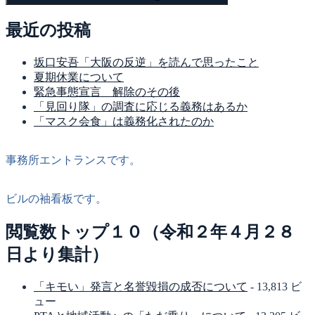
最近の投稿
坂口安吾「大阪の反逆」を読んで思ったこと
夏期休業について
緊急事態宣言 解除のその後
「見回り隊」の調査に応じる義務はあるか
「マスク会食」は義務化されたのか
事務所エントランスです。
ビルの袖看板です。
閲覧数トップ１０（令和２年４月２８
日より集計）
「キモい」発言と名誉毀損の成否について
- 13,813 ビ
ュー