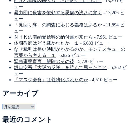
PTAと地域活動への「ただ乗り」について
- 13,305 ビ
ュー
暴力団に殺害を依頼する思慮の浅さに驚く
- 13,206 ビ
ュー
「見回り隊」の調査に応じる義務はあるか
- 11,894 ビ
ュー
ＮＨＫの滞納受信料の納付書が来たら
- 7,961 ビュー
体罰教師はどう裁かれたか １
- 6,633 ビュー
なぜ裁判は長い時間がかかるのか、モンテスキューの
言葉から考える １
- 5,826 ビュー
緊急事態宣言 解除のその後
- 5,720 ビュー
坂口安吾「大阪の反逆」を読んで思ったこと
- 5,362 ビ
ュー
「マスク会食」は義務化されたのか
- 4,510 ビュー
アーカイブ
ア
ー
最近のコメント
カ
イ