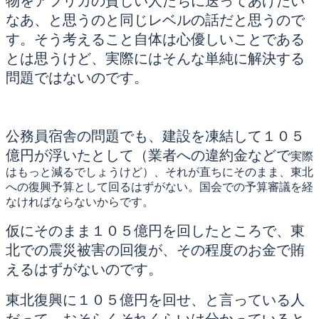
物をアフリカの貧しい人たちに送ってあげたい
なあ、と思うのと同じレベルの話だと思うので
す。そう考えること自体は心優しいことである
とは思うけど、実際にはそんな単純に解決する
問題ではないのです。
公務員宿舎の問題でも、建設を凍結して１０５
億円が浮いたとして（業者への違約金などで
実際
はもっと減るでしょうけど）、それが直ちにそのまま、東北
への復興予算として回るはずがない。国会での予算審議を経
なければならないからです。
仮にそのまま１０５億円を回したところで、東
北での震災被害の回復が、その程度のお金で賄
えるはずがないのです。
東北復興に１０５億円を回せ、と言っている人
だって、おそらくそれくらいは分かっていると