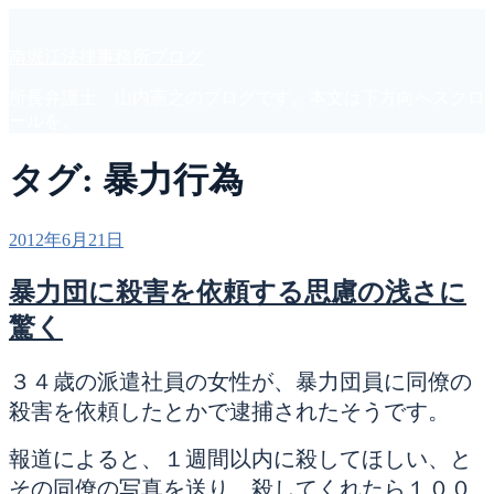
コ
ン
南堀江法律事務所ブログ
テ
ン
所長弁護士 山内憲之のブログです。本文は下方向へスクロ
ツ
ールを。
へ
ス
タグ:
暴力行為
キ
ッ
プ
投
2012年6月21日
稿
日:
暴力団に殺害を依頼する思慮の浅さに
驚く
３４歳の派遣社員の女性が、暴力団員に同僚の
殺害を依頼したとかで逮捕されたそうです。
報道によると、１週間以内に殺してほしい、と
その同僚の写真を送り、殺してくれたら１００