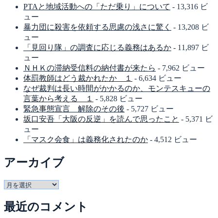
PTAと地域活動への「ただ乗り」について
- 13,316 ビ
ュー
暴力団に殺害を依頼する思慮の浅さに驚く
- 13,208 ビ
ュー
「見回り隊」の調査に応じる義務はあるか
- 11,897 ビ
ュー
ＮＨＫの滞納受信料の納付書が来たら
- 7,962 ビュー
体罰教師はどう裁かれたか １
- 6,634 ビュー
なぜ裁判は長い時間がかかるのか、モンテスキューの
言葉から考える １
- 5,828 ビュー
緊急事態宣言 解除のその後
- 5,727 ビュー
坂口安吾「大阪の反逆」を読んで思ったこと
- 5,371 ビ
ュー
「マスク会食」は義務化されたのか
- 4,512 ビュー
アーカイブ
ア
ー
最近のコメント
カ
イ