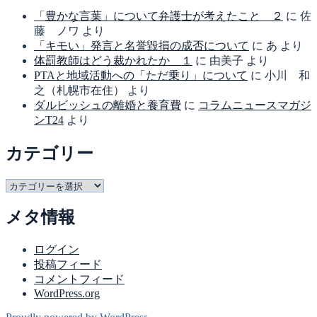
ブ
「豊かな言葉」について弁護士が考えたこと ２
に
佐
藤 ノワ
より
「キモい」発言と名誉毀損の成否について
に
あ
より
体罰教師はどう裁かれたか １
に
由美子
より
PTAと地域活動への「ただ乗り」について
に
小川 和
之（札幌市在住）
より
ダルビッシュの離婚と養育費
に
コラムニュースマガジ
ンT24
より
カテゴリー
カ
テ
メタ情報
ゴ
リ
ー
ログイン
投稿フィード
コメントフィード
WordPress.org