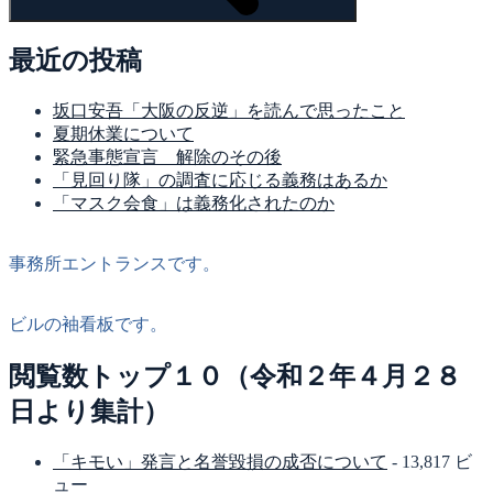
最近の投稿
坂口安吾「大阪の反逆」を読んで思ったこと
夏期休業について
緊急事態宣言 解除のその後
「見回り隊」の調査に応じる義務はあるか
「マスク会食」は義務化されたのか
事務所エントランスです。
ビルの袖看板です。
閲覧数トップ１０（令和２年４月２８
日より集計）
「キモい」発言と名誉毀損の成否について
- 13,817 ビ
ュー