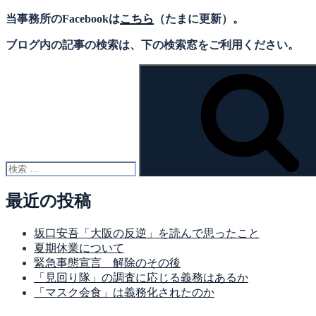
当事務所のFacebookは
こちら
（たまに更新）。
ブログ内の記事の検索は、下の検索窓をご利用ください。
検
索:
最近の投稿
坂口安吾「大阪の反逆」を読んで思ったこと
夏期休業について
緊急事態宣言 解除のその後
「見回り隊」の調査に応じる義務はあるか
「マスク会食」は義務化されたのか