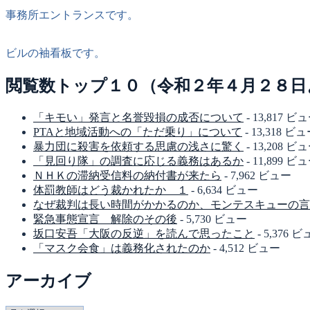
事務所エントランスです。
ビルの袖看板です。
閲覧数トップ１０（令和２年４月２８日
「キモい」発言と名誉毀損の成否について
- 13,817 ビ
PTAと地域活動への「ただ乗り」について
- 13,318 ビ
暴力団に殺害を依頼する思慮の浅さに驚く
- 13,208 ビ
「見回り隊」の調査に応じる義務はあるか
- 11,899 ビ
ＮＨＫの滞納受信料の納付書が来たら
- 7,962 ビュー
体罰教師はどう裁かれたか １
- 6,634 ビュー
なぜ裁判は長い時間がかかるのか、モンテスキューの言
緊急事態宣言 解除のその後
- 5,730 ビュー
坂口安吾「大阪の反逆」を読んで思ったこと
- 5,376 
「マスク会食」は義務化されたのか
- 4,512 ビュー
アーカイブ