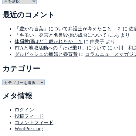
ア
ー
最近のコメント
カ
イ
ブ
「豊かな言葉」について弁護士が考えたこと ２
に
佐
「キモい」発言と名誉毀損の成否について
に
あ
より
体罰教師はどう裁かれたか １
に
由美子
より
PTAと地域活動への「ただ乗り」について
に
小川 和
ダルビッシュの離婚と養育費
に
コラムニュースマガジン
カテゴリー
カ
テ
メタ情報
ゴ
リ
ー
ログイン
投稿フィード
コメントフィード
WordPress.org