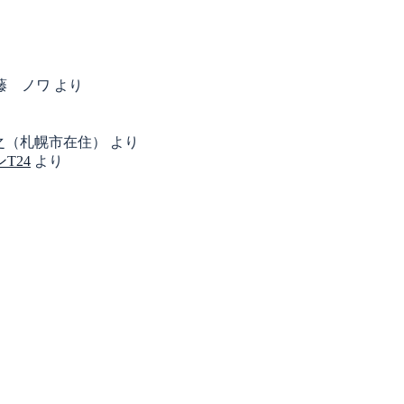
藤 ノワ
より
之（札幌市在住）
より
T24
より