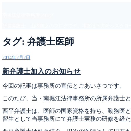
コ
ン
南堀江法律事務所ブログ
テ
ン
所長弁護士 山内憲之のブログです。本文は下方向へスクロ
ツ
へ
タグ:
弁護士医師
ス
キ
ッ
投
2014年2月2日
プ
稿
日:
新弁護士加入のお知らせ
今回の記事は事務所の宣伝とごあいさつです。
このたび、当・南堀江法律事務所の所属弁護士と
西平弁護士は、医師の国家資格を持ち、勤務医と
習生として当事務所にて弁護士実務の研修を経た