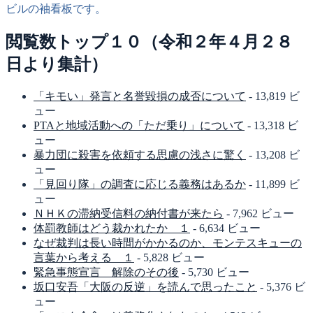
ビルの袖看板です。
閲覧数トップ１０（令和２年４月２８
日より集計）
「キモい」発言と名誉毀損の成否について
- 13,819 ビ
ュー
PTAと地域活動への「ただ乗り」について
- 13,318 ビ
ュー
暴力団に殺害を依頼する思慮の浅さに驚く
- 13,208 ビ
ュー
「見回り隊」の調査に応じる義務はあるか
- 11,899 ビ
ュー
ＮＨＫの滞納受信料の納付書が来たら
- 7,962 ビュー
体罰教師はどう裁かれたか １
- 6,634 ビュー
なぜ裁判は長い時間がかかるのか、モンテスキューの
言葉から考える １
- 5,828 ビュー
緊急事態宣言 解除のその後
- 5,730 ビュー
坂口安吾「大阪の反逆」を読んで思ったこと
- 5,376 ビ
ュー