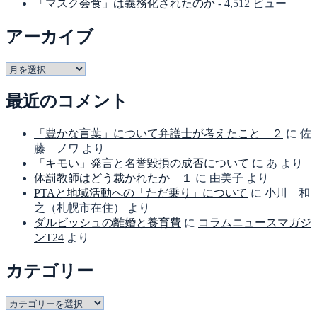
「マスク会食」は義務化されたのか
- 4,512 ビュー
アーカイブ
ア
ー
最近のコメント
カ
イ
ブ
「豊かな言葉」について弁護士が考えたこと ２
に
佐
藤 ノワ
より
「キモい」発言と名誉毀損の成否について
に
あ
より
体罰教師はどう裁かれたか １
に
由美子
より
PTAと地域活動への「ただ乗り」について
に
小川 和
之（札幌市在住）
より
ダルビッシュの離婚と養育費
に
コラムニュースマガジ
ンT24
より
カテゴリー
カ