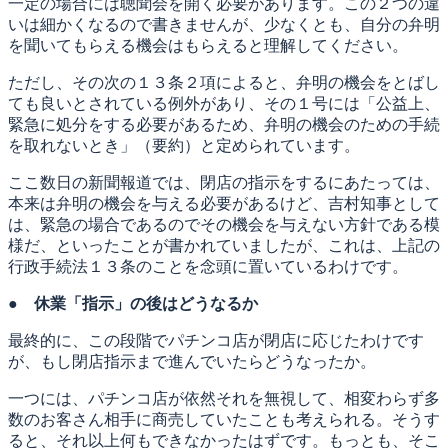
一定の場合には聴聞会を開く必要があります。この２つの違
いは細かくなるので書きませんが、少なくとも、自分の弁明
を聞いてもらえる機会はもらえると理解してください。
ただし、その次の１３条２項によると、弁明の機会をとばし
ても良いとされている例外があり、その１号には「公益上、
緊急に処分をする必要があるため、弁明の機会のための手続
を取れないとき」（要約）と定められています。
ここ数日の新聞報道では、閉店の指示をするにあたっては、
本来は弁明の機会を与える必要があるけど、吉村知事として
は、緊急の場合であるのでその機会を与えない方針である模
様だ、といったことが書かれていましたが、これは、上記の
行政手続法１３条のことを念頭に置いているわけです。
●
休業「指示」の後はどうなるか
最終的に、この段階でパチンコ店が閉店に応じたわけです
が、もし閉店指示まで進んでいたらどうなったか。
一つには、パチンコ店が依然それを無視して、相変わらず多
数のお客さん相手に商売していたことも考えられる。そうす
ると、それ以上何もできなかったはずです。もっとも、そこ