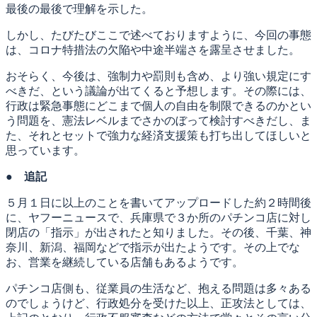
最後の最後で理解を示した。
しかし、たびたびここで述べておりますように、今回の事態
は、コロナ特措法の欠陥や中途半端さを露呈させました。
おそらく、今後は、強制力や罰則も含め、より強い規定にす
べきだ、という議論が出てくると予想します。その際には、
行政は緊急事態にどこまで個人の自由を制限できるのかとい
う問題を、憲法レベルまでさかのぼって検討すべきだし、ま
た、それとセットで強力な経済支援策も打ち出してほしいと
思っています。
● 追記
５月１日に以上のことを書いてアップロードした約２時間後
に、ヤフーニュースで、兵庫県で３か所のパチンコ店に対し
閉店の「指示」が出されたと知りました。その後、千葉、神
奈川、新潟、福岡などで指示が出たようです。その上でな
お、営業を継続している店舗もあるようです。
パチンコ店側も、従業員の生活など、抱える問題は多々ある
のでしょうけど、行政処分を受けた以上、正攻法としては、