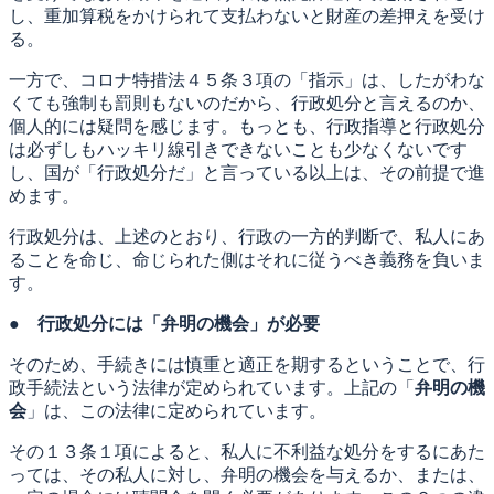
し、重加算税をかけられて支払わないと財産の差押えを受け
る。
一方で、コロナ特措法４５条３項の「指示」は、したがわな
くても強制も罰則もないのだから、行政処分と言えるのか、
個人的には疑問を感じます。もっとも、行政指導と行政処分
は必ずしもハッキリ線引きできないことも少なくないです
し、国が「行政処分だ」と言っている以上は、その前提で進
めます。
行政処分は、上述のとおり、行政の一方的判断で、私人にあ
ることを命じ、命じられた側はそれに従うべき義務を負いま
す。
●
行政処分には「弁明の機会」が必要
そのため、手続きには慎重と適正を期するということで、行
政手続法という法律が定められています。上記の「
弁明の機
会
」は、この法律に定められています。
その１３条１項によると、私人に不利益な処分をするにあた
っては、その私人に対し、弁明の機会を与えるか、または、