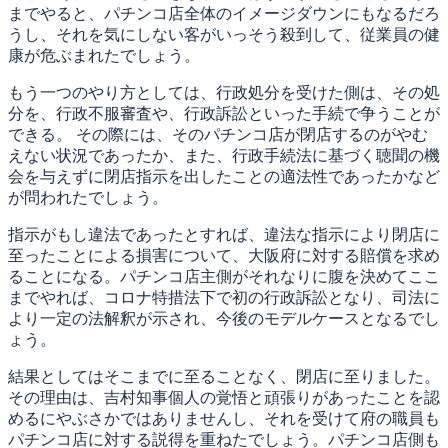
までやると、パチンコ店全体のイメージダウンにもなるだろ
うし、それを気にしない客がいっそう殺到して、従業員の健
康が危ぶまれたでしょう。
もう一つのやり方としては、行政処分を受けた側は、その処
分を、行政不服審査や、行政訴訟といった手続で争うことが
できる。 その際には、そのパチンコ店が閉店するのがやむ
えない状況であったか、また、行政手続法に基づく聴聞の機
会を与えずに閉店指示を出したことの適法性であったかなど
が問われたでしょう。
指示がもし違法であったとすれば、違法な指示により閉店に
至ったことによる損害について、大阪府に対する賠償を求め
ることになる。パチンコ店主側がそれなりに腹を決めてここ
までやれば、コロナ特措法下で初の行政訴訟となり、司法に
より一定の法解釈が示され、今後のモデルケースとなるでし
ょう。
結果としてはそこまでに至ることなく、閉店に至りました。
その理由は、吉村知事個人の覚悟と頑張りがあったことを認
めるにやぶさかではありませんし、それを受けて府の職員も
パチンコ店に対する説得を重ねたでしょう。パチンコ店側も