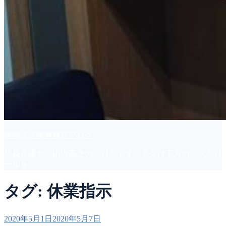
南堀江法律事務所ブログ
所長弁護士 山内憲之のブログです。本文は下方向へスクロ
ールを。
タグ:
休業指示
投
2020年5月1日
2020年5月7日