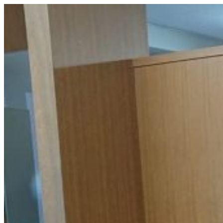
コ
ン
テ
ン
ツ
へ
ス
キ
ッ
プ