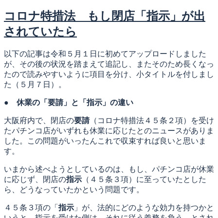
稿
日:
コロナ特措法 もし閉店「指示」が出
されていたら
以下の記事は令和５月１日に初めてアップロードしました
が、その後の状況を踏まえて追記し、またそのため長くなっ
たので読みやすいように項目を分け、小タイトルを付しまし
た（５月７日）。
●
休業の「要請」と「指示」の違い
大阪府内で、閉店の
要請
（コロナ特措法４５条２項）を受け
たパチンコ店がいずれも休業に応じたとのニュースがありま
した。この問題がいったんこれで収束すれば良いと思いま
す。
いまから述べようとしているのは、もし、パチンコ店が休業
に応じず、閉店の
指示
（４５条３項）に至っていたとした
ら、どうなっていたかという問題です。
４５条３項の「
指示
」が、法的にどのような効力を持つかと
いうと、指示を受けた側は、それに従う義務を負う、とされ