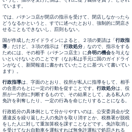
ています。
では、パチンコ店が閉店の指示を受けて、閉店しなかったら
どうなるかというと、すでに述べたとおり、強制的に閉店さ
せることもできないし、罰則もない。
国が作成したガイドラインによると、２項の要請は「
行政指
導
」だけど、３項の指示は「
行政処分
」なので、指示をする
ためには、その相手（パチンコ店主）に
弁明の機会
を与えな
いといけないとのことです（なお私は手元に国のガイドライ
ンがなく、新聞報道に書かれていたことに基づいて書いてい
ます）。
行政指導
は、字面のとおり、役所が私人に指導をして、相手
の合意のもとに一定の行動を促すことです。
行政処分
は、役
所が一方的に判断するもので、その結果として、ある私人の
免許を剥奪したり、一定の行為を命じたりすることになる。
行政処分の具体例として分かりやすいのは、公安委員会が交
通違反を繰り返した人の免許を取り消すとか、税務署が脱税
をした人に対して重加算税を課すことなどです。免許取消し
を受けてなお自動車を運転すれば無免許運転で処罰される