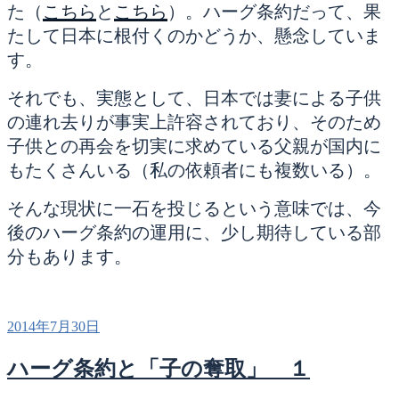
た（
こちら
と
こちら
）。ハーグ条約だって、果
たして日本に根付くのかどうか、懸念していま
す。
それでも、実態として、日本では妻による子供
の連れ去りが事実上許容されており、そのため
子供との再会を切実に求めている父親が国内に
もたくさんいる（私の依頼者にも複数いる）。
そんな現状に一石を投じるという意味では、今
後のハーグ条約の運用に、少し期待している部
分もあります。
投
2014年7月30日
稿
日:
ハーグ条約と「子の奪取」 １