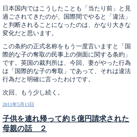
日本国内ではこうしたことも「当たり前」と見
過ごされてきたのが、国際間でやると「違法」
と判断されることになったのは、かなり大きな
変化だと思います。
この条約の正式名称をもう一度言いますと「国
際的な子の奪取の民事上の側面に関する条約」
です。英国の裁判所は、今回、妻がやった行為
は「国際的な子の奪取」であって、それは違法
行為だと明確に言ったわけです。
次回、もう少し続く。
投
2011年5月13日
稿
日:
子供を連れ帰って約５億円請求された
母親の話 ２