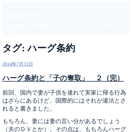
コ
ン
南堀江法律事務所ブログ
テ
ン
所長弁護士 山内憲之のブログです。本文は下方向へスクロ
ツ
ールを。
へ
ス
タグ:
ハーグ条約
キ
ッ
プ
投
2014年7月31日
稿
日:
ハーグ条約と「子の奪取」 ２（完）
前回、国内で妻が子供を連れて実家に帰る行為
はざらにあるけど、国際的にはそれが違法とさ
れると書きました。
もちろん、妻には妻の言い分があるでしょう
（夫のＤＶとか）。その点は、もちろんハーグ