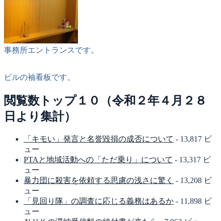
事務所エントランスです。
ビルの袖看板です。
閲覧数トップ１０（令和２年４月２８
日より集計）
「キモい」発言と名誉毀損の成否について
- 13,817 ビ
ュー
PTAと地域活動への「ただ乗り」について
- 13,317 ビ
ュー
暴力団に殺害を依頼する思慮の浅さに驚く
- 13,208 ビ
ュー
「見回り隊」の調査に応じる義務はあるか
- 11,898 ビ
ュー