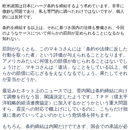
欧米諸国は日本にハーグ条約を締結するよう求めています。非常に
微妙な問題であり、私も専門的に調べたわけではないですが、個人
的には反対です。
条約を締結する以上は、それに基づき国内の法律も整備され、今回
のようなケースについて何らかの罰則が定められることになるかも
知れない。
罰則がなくとも、このマキコさんには「条約や法律に反した
行動を取った者」という評価が与えられることとなります。
アメリカみたいに何億もの賠償が命じられることはないでし
ょうけど、マキコさんは「違法」なことをしている以上、何
らかの賠償に応じざるをえなくなるでしょう。果たしてそれ
が妥当かどうか。
最近みたネット上のニュースでは、菅内閣は条約締結に向け
て調整を行なう旨、閣議決定したようです。ＴＰＰ（環太平
洋戦略的経済連携協定）に加入するかどうかという重大問題
すら、震災への対応で棚上げにしているのに、こちらだけ拙
速に進めていってよいのかという危惧感を持ちます。
もちろん、条約締結は内閣だけでできず、国会での承認が必