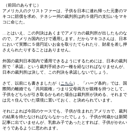
（前回のあらすじ）
アメリカ人のクリストファーは、子供を日本に連れ帰った元妻のマ
キコに賠償を求め、テネシー州の裁判所は約５億円の支払いをマキ
コに命じた。
…とはいえ、この判決はあくまでアメリカの裁判所が出したものな
ので、アメリカ国内だけで通用します。だからマキコさんは、日本
において実際に５億円近いお金を取りたてられたり、財産を差し押
さえられたりすることはありません。
外国の裁判日本国内で通用できるようにするためには、日本の裁判
所で「承認」という裁判手続きの一種を経なければなりませんが、
日本の裁判所は決して、この判決を承認しないでしょう。
さて、以前にも書きましたが（
こちら
）、
「ハーグ条約」では、国
際間の離婚でも「共同親権」つまり父母両方が親権を持つとして、
子供をどちらが引き取るかもめた場合は裁判所が決める、それまで
は元々住んでいた環境に置いておく、と決められています。
それによれば今回のケースでも、子供が生まれたアメリカで、裁判
の結果を待たなければならなかったでしょう。子供が何歳かは新聞
記事に出ていませんが、乳飲み子であったとすれば、子供がかわい
そうであるように思われます。