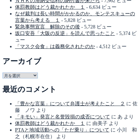
ＮＨＫの滞納受信料の納付書が来たら
- 7,962 ビュー
体罰教師はどう裁かれたか １
- 6,634 ビュー
なぜ裁判は長い時間がかかるのか、モンテスキューの
言葉から考える １
- 5,828 ビュー
緊急事態宣言 解除のその後
- 5,728 ビュー
坂口安吾「大阪の反逆」を読んで思ったこと
- 5,374 ビ
ュー
「マスク会食」は義務化されたのか
- 4,512 ビュー
アーカイブ
ア
ー
最近のコメント
カ
イ
ブ
「豊かな言葉」について弁護士が考えたこと ２
に
佐
藤 ノワ
より
「キモい」発言と名誉毀損の成否について
に
あ
より
体罰教師はどう裁かれたか １
に
由美子
より
PTAと地域活動への「ただ乗り」について
に
小川 和
之（札幌市在住）
より