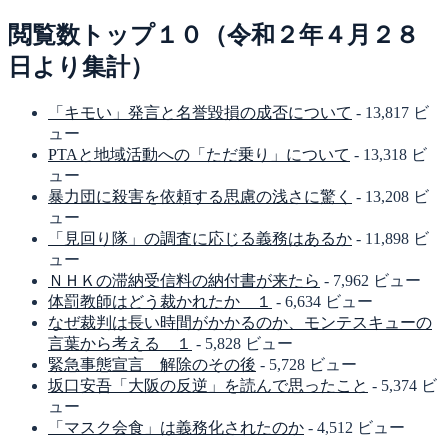
閲覧数トップ１０（令和２年４月２８
日より集計）
「キモい」発言と名誉毀損の成否について
- 13,817 ビ
ュー
PTAと地域活動への「ただ乗り」について
- 13,318 ビ
ュー
暴力団に殺害を依頼する思慮の浅さに驚く
- 13,208 ビ
ュー
「見回り隊」の調査に応じる義務はあるか
- 11,898 ビ
ュー
ＮＨＫの滞納受信料の納付書が来たら
- 7,962 ビュー
体罰教師はどう裁かれたか １
- 6,634 ビュー
なぜ裁判は長い時間がかかるのか、モンテスキューの
言葉から考える １
- 5,828 ビュー
緊急事態宣言 解除のその後
- 5,728 ビュー
坂口安吾「大阪の反逆」を読んで思ったこと
- 5,374 ビ
ュー
「マスク会食」は義務化されたのか
- 4,512 ビュー