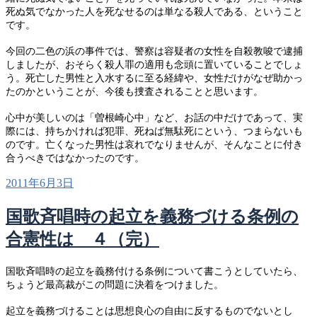
死ぬ気でなかった人を死なせるのは単なる殺人である、ということ
です。
今回の二色の浜の事件では、警察は容疑者の女性を自殺教唆で逮捕
しましたが、おそらく殺人罪の適用も念頭に置いていることでしょ
う。死亡した男性と入水するに至る経緯や、女性だけがなぜ助かっ
たのかということが、今後も捜査されることと思います。
心中が美しいのは「曽根崎心中」など、お話の中だけであって、実
際には、持ちかければ犯罪、死ねば無駄死にという、つまらないも
のです。亡くなった男性は哀れでなりませんが、そんなことに付き
合うべきではなかったのです。
投
2011年6月3日
稿
日:
国歌斉唱時の起立を義務づける条例の
合憲性は ４（完）
国歌斉唱時の起立を義務付ける条例について書こうとしていたら、
ちょうど最高裁がこの問題に決着をつけました。
起立を義務づけることは思想良心の自由に反するものでないとし