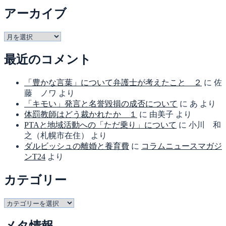
アーカイブ
ア
ー
最近のコメント
カ
イ
ブ
「豊かな言葉」について弁護士が考えたこと ２
に
佐
藤 ノワ
より
「キモい」発言と名誉毀損の成否について
に
あ
より
体罰教師はどう裁かれたか １
に
由美子
より
PTAと地域活動への「ただ乗り」について
に
小川 和
之（札幌市在住）
より
ダルビッシュの離婚と養育費
に
コラムニュースマガジ
ンT24
より
カテゴリー
カ
テ
ゴ