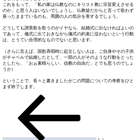
これをもって、「私の家は仏教なのにキリスト教に宗旨変えさせる
のか」と思う人はいないでしょうし、仏教徒だからと言って歌わず
座ったままでいるのも、周囲の人の気分を害するでしょう。
どうしても讃美歌を歌うのがイヤなら、結婚式に出なければよいの
であって、儀式に出ておきながら儀式の約束に従わないという行動
は、とうてい合理的なものでないと思います。
（さらに言えば、国歌斉唱時に起立しない人は、ご自身やその子供
がチャペルで結婚したとして、一部の人がそのような行動をとった
としたら、「おぉ素晴らしい、信教の自由だ」とでも思うのでしょ
うか）
ということで、長々と書きましたがこの問題についての考察をひと
まず終了します。
前
ペ
ペ
投
の
ー
ー
稿
ペ
ジ
ジ
ー
ナ
ジ
ビ
ゲ
1
2