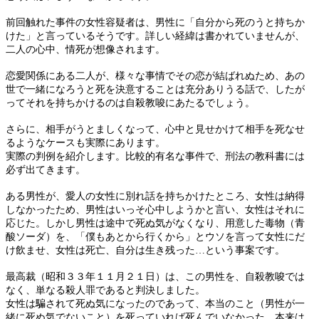
前回触れた事件の女性容疑者は、男性に「自分から死のうと持ちか
けた」と言っているそうです。詳しい経緯は書かれていませんが、
二人の心中、情死が想像されます。
恋愛関係にある二人が、様々な事情でその恋が結ばれぬため、あの
世で一緒になろうと死を決意することは充分ありうる話で、したが
ってそれを持ちかけるのは自殺教唆にあたるでしょう。
さらに、相手がうとましくなって、心中と見せかけて相手を死なせ
るようなケースも実際にあります。
実際の判例を紹介します。比較的有名な事件で、刑法の教科書には
必ず出てきます。
ある男性が、愛人の女性に別れ話を持ちかけたところ、女性は納得
しなかったため、男性はいっそ心中しようかと言い、女性はそれに
応じた。しかし男性は途中で死ぬ気がなくなり、用意した毒物（青
酸ソーダ）を、「僕もあとから行くから」とウソを言って女性にだ
け飲ませ、女性は死亡、自分は生き残った…という事案です。
最高裁（昭和３３年１１月２１日）は、この男性を、自殺教唆では
なく、単なる殺人罪であると判決しました。
女性は騙されて死ぬ気になったのであって、本当のこと（男性が一
緒に死ぬ気でないこと）を死っていれば死んでいなかった。本来は