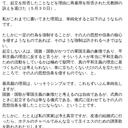
て、起立を拒否したことなどを理由に再雇用を拒否された元教師の
訴えを退けた（５月３０日）。
私がこれまでに書いてきた理屈は、単純化すると以下のようなもの
です。
たしかに一定の行為を強制することが、その人の思想や信条の核心
を侵すようなものであれば、そのような強制は許されるべきではな
い。
起立しない人は、国旗・国歌がかつての軍国主義の象徴であり、平
和主義の理念に反すると言うが、そういう人々が本当に平和主義の
ための活動をしているかは極めて疑問で、真の平和主義の理念に基
づくものとは考えられない。単に立ちたくないだけの人を立たせた
ところで、その人の思想信条を侵すものでない、と。
最高裁の理屈は、いっそうシンプルです。これもずいぶん単純化し
ますが、
国旗・国歌が軍国主義の象徴だと考えるのは自由であるが、式典の
ときに起立するのは単なる儀式である。儀式に従わせてもその人の
思想信条を侵したことにならない、ということです。
たしかに、たとえば私の実家は浄土真宗ですが、友達の結婚式に行
ったら、ホテルのチャペルでみんな立って主イエスのための讃美歌
を歌わされたりします。