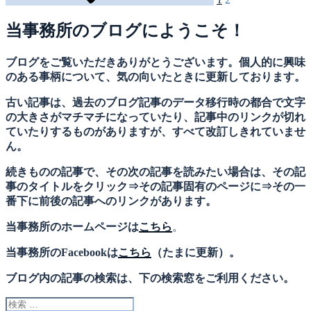
ー
当事務所のブログにようこそ！
シ
ョ
ブログをご覧いただきありがとうございます。個人的に興味
のある事柄について、気の向いたときに更新しております。
ン
古い記事は、過去のブログ記事のデータ移行時の都合で文字
の大きさがマチマチになっていたり、記事中のリンクが切れ
ていたりするものがありますが、すべて改訂しきれていませ
ん。
続きものの記事で、その次の記事を読みたい場合は、その記
事のタイトルをクリック⇒その記事固有のページに⇒その一
番下に前後の記事へのリンクがあります。
当事務所のホームページは
こちら
。
当事務所のFacebookは
こちら
（たまに更新）。
ブログ内の記事の検索は、下の検索窓をご利用ください。
検