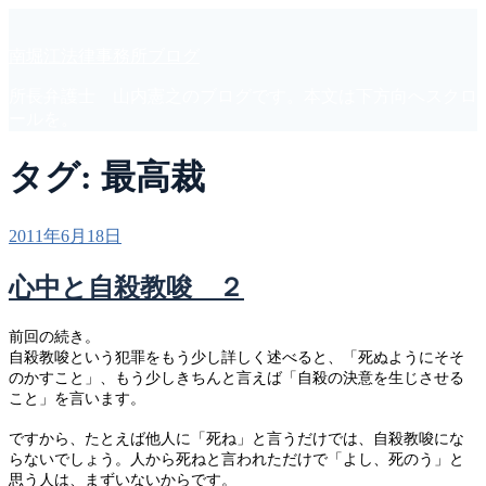
コ
ン
南堀江法律事務所ブログ
テ
ン
所長弁護士 山内憲之のブログです。本文は下方向へスクロ
ツ
ールを。
へ
ス
タグ:
最高裁
キ
ッ
プ
投
2011年6月18日
稿
日:
心中と自殺教唆 ２
前回の続き。
自殺教唆という犯罪をもう少し詳しく述べると、「死ぬようにそそ
のかすこと」、もう少しきちんと言えば「自殺の決意を生じさせる
こと」を言います。
ですから、たとえば他人に「死ね」と言うだけでは、自殺教唆にな
らないでしょう。人から死ねと言われただけで「よし、死のう」と
思う人は、まずいないからです。